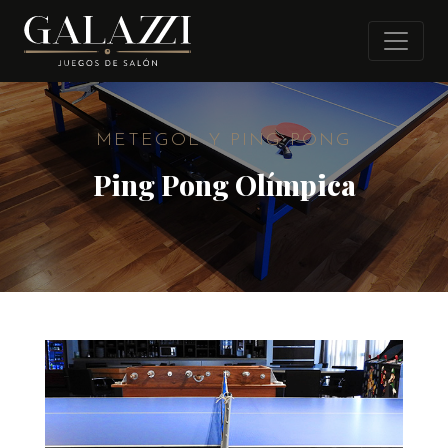
METEGOL Y PING PONG
Ping Pong Olímpica